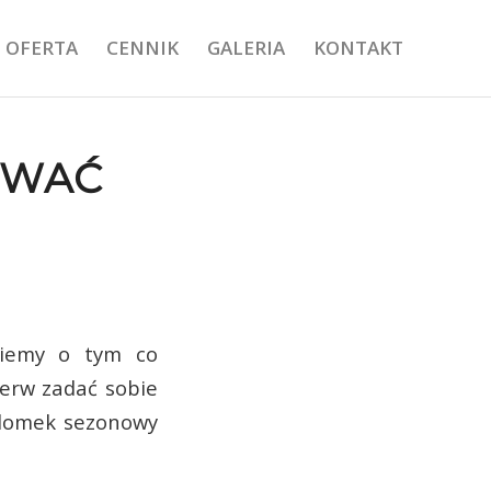
OFERTA
CENNIK
GALERIA
KONTAKT
OWAĆ
wiemy o tym co
ierw zadać sobie
o domek sezonowy