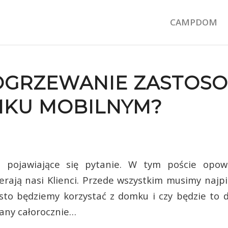
CAMPDOM
 OGRZEWANIE ZASTOS
KU MOBILNYM?
o pojawiające się pytanie. W tym poście opo
ierają nasi Klienci. Przede wszystkim musimy najp
ęsto będziemy korzystać z domku i czy będzie t
any całorocznie…