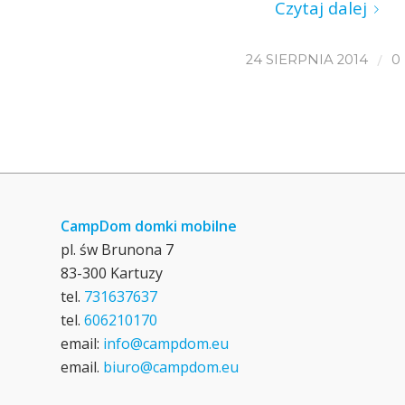
Czytaj dalej
/
24 SIERPNIA 2014
0
CampDom domki mobilne
pl. św Brunona 7
83-300 Kartuzy
tel.
731637637
tel.
606210170
email:
info@campdom.eu
email.
biuro@campdom.eu